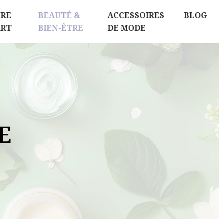
RE
BEAUTÉ &
ACCESSOIRES
BLOG
ART
BIEN-ÊTRE
DE MODE
E